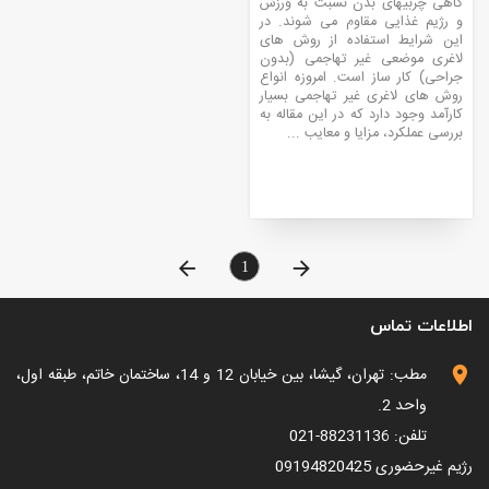
گاهی چربیهای بدن نسبت به ورزش
و رژیم غذایی مقاوم می شوند. در
این شرایط استفاده از روش های
لاغری موضعی غیر تهاجمی (بدون
جراحی) کار ساز است. امروزه انواع
روش های لاغری غیر تهاجمی بسیار
کارآمد وجود دارد که در این مقاله به
بررسی عملکرد، مزایا و معایب ...
1
اطلاعات تماس
مطب: تهران، گیشا، بین خیابان 12 و 14، ساختمان خاتم، طبقه اول،
واحد 2.
تلفن: 88231136-021
رژیم غیرحضوری
09194820425