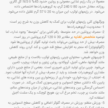
معمولا در یک رژیم غذایی معمولی و روتین حدود 45% تا 65٪ کل کالری
روزانه، معادل حدود 80 تا 240 گرم، به کربوهیدرات‌ها اختصاص داده
می‌شود. در رژیمهای لوکرب این میزان به 20 تا 57 گرم تقلیل داده می‌شود.
ویژگیهای کلی رژیمهای لوکرب برای کمک به کاهش وزن به شرح زیر است:
1- محدودیت کربوهیدرات‌ها
2-
مصرف پروتئین در حد متوسط- رقم ثابتی برای "متوسط" وجود ندارد، اما
توصیه
متخصص تغذیه
بر مقادیر 30 تا 120 گرم پروتئین در روز است.
مصرف بیش از حد پروتئین می‌تواند باعث تولید گلوکز از پروتئین‌ها شود
(گلوکونوژنز) که منجر به افزایش سطح قند خون، و کند کردن روند کاهش
وزن خواهد شد.
3-چربیهای طبیعی- محتوای چربی رژیمهای لوکرب بالاست و از منابع طبیعی
مانند گوشتها، ماهی، آجیل، آووکادو، روغن زیتون و لبنیات پرچرب تامین
می‌شود. چربی برای تولید انرژی ضروری است. بعضی از منابع چربی دارای
مقداری کربوهیدرات هستند و باید از مصرف بیش از اندازه آنها اجتناب نمود.
4-
اجتناب از ریزه خواری- خودداری از ریزه‌خواری بین وعده های غذایی، به
پایین نگه داشتن سطح انسولین و چربی‌سوزی کمک می‌کند. در صورت
احساس گرسنگی بین وعده‌های غذایی، می‌توان از میان وعده‌های سالم،
مانند ماست پر چرب، تخم مرغ آب پز، هویج کوچک، و یک مشت آجیل
استفاده کرد.
5- ورزش منظم- ورزش در مصرف گلوکز اضافی و کاهش سطح انسولین به
عضلات کمک کرده، باعث افزایش کتوز، و تحریک کاهش وزن می‌شود.