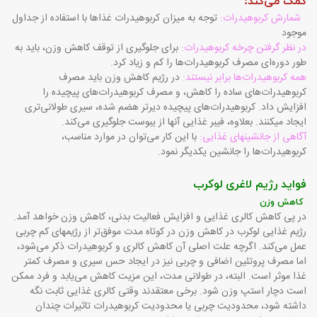
کمک می‌کند:
شمارش کربوهیدرات:
توجه به میزان کربوهیدرات غذاها با استفاده از جداول
موجود
در نظر گرفتن چرخه کربوهیدرات:
برای جلوگیری از توقف کاهش وزن، باید به
طور دوره‌ای مصرف کربوهیدرات‌ها را کم و زیاد کرد.
همه کربوهیدرات‌ها برابر نیستند:
در رژیم کاهش وزن باید مصرف
کربوهیدرات‌های ساده را کاهش، و مصرف کربوهیدرات‌های پیچیده را
افزایش داد. کربوهیدرات‌ها‌ی پیچیده دیرتر هضم شده، سیری طولانی‌تری
ایجاد میکنند. بعلاوه، فیبر غذایی آنها از یبوست جلوگیری می‌کند.
آگاهی از جانشینهای غذایی:
با این کار می‌توان در موارد مناسب،
کربوهیدرات‌ها را جانشین یکدیگر نمود.
فواید رژیم لاغری لوکرب
کاهش وزن
در پی کاهش کالری غذایی و افزایش فعالیت بدنی، کاهش وزن خواهد آمد.
رژیم غذایی لوکرب در کاهش وزن در کوتاه مدت موفق‌تر از رژیمهای کم چربی
عمل می‌کند. اگرچه علت اصلی آن کاهش کالری و کربوهیدرات ذکر می‌شود،
اما مصرف پروتئین اضافی و چربی نیز در ایجاد حس سیری و مصرف کمتر
غذا موثر است. البته، در طولانی مدت، این مزیت کاهش می‌یابد و فرد ممکن
است دچار استپ وزن شود. برخی معتقدند وقتی کالری غذایی ثابت نگه
داشته شود، محدودیت چربی یا محدودیت کربوهیدرات تاثیرات چندان