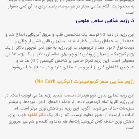
کربوهیدرات است. دوکان هم مانند اتکینز دارای چهار مرحله است و با توجه
به محدودیت اقلام غذایی مجاز در هر مرحله، پایبند بودن به آن کمی دشوار
است.
5. رژیم غذایی ساحل جنوبی
این رژیم در دهه 90 توسط یک متخصص قلب و عروق آمریکایی ابداع شد و
هدف آن به حداقل رساندن خطر ابتلا به بیماریهای قلبی ناشی از چاقی و
دیابت نوع 2 بود. مقدار کربوهیدرات این رژیم به طور قابل توجهی بالاتر از یک
رژیم کتوژنیک، و میزان پروتئین‌ها و چربیهای سالم آن بالاتر از یک رژیم غذایی
معمولی است. این رژیم تمرکز خاصی بر شاخص گلیسمی (
GI
) غذاها و
همچنین غذاهای غنی از فیبر و مواد مغذی دارد و در سه فاز اجرا می‌شود.
رژیم غذایی صفر کربوهیدرات (نوکرب
No Carb
)
این رژیم غذایی بدون کربوهیدرات، نسخه شدید رژیم غذایی لوکرب است. در
این رژیم تقریبا تمام کربوهیدرات‌ها، از جمله دانه‌های کامل، میوه‌ها، و بیشتر
سبزیجات حذف می‌شوند. اگرچه این رژیم در کاهش وزن موثر است، اما
اثرات دراز‌مدت آن هنوز معلوم نیست. که از نظر یک
دکتر تغذیه
خوب، برای
کاهش وزن حذف کامل کربوهیدرات‌ها، هم محدود کننده و هم غیر ضروری
است.