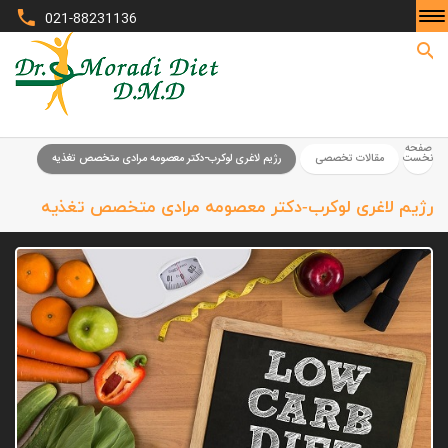
021-88231136
صفحه نخست
صفحه
نخست
مقالات تخصصی
رژیم لاغری لوکرب-دکتر معصومه مرادی متخصص تغذیه
رژیم لاغری لوکرب-دکتر معصومه مرادی متخصص تغذیه