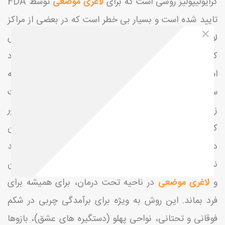
کرایولیپولیز
روشی است که برای
لاغری موضعی
توسط FDA
تایید شده است و بسیار بی خطر است که در بعضی از مراکز
لاغری توسط
متخصص تغذیه
انجام می گیرد. در روش
کرایولیپولیز
برای از بین بردن سلولهای چربی از دمای انجماد
استفاده می کنند. در این روش، سرما به جز سلولهای چربی به
سلولهای دیگر آسیب نمی رساند، بنابراین به پوست یا بافت
زیرین پوست صدمه ای نمی رسد. سلولهای یخ زده به مرور
کوچک می شوند و طی مدت چند ماه از طریق کبد از بدن
دفع می شوند. از آنجایی که سلولهای چربی مجددا تولید
نمی شوند، می توان انتظار داشت که سایز کاهش یافته بدن
و
لاغری موضعی
در ناحیه تحت درمان، برای همیشه برای
فرد بماند. این روش به ویژه برای برآمدگی چربی در شکم
فوقانی و تحتانی، نواحی پهلو (دستگیره های عشق)، بازوها