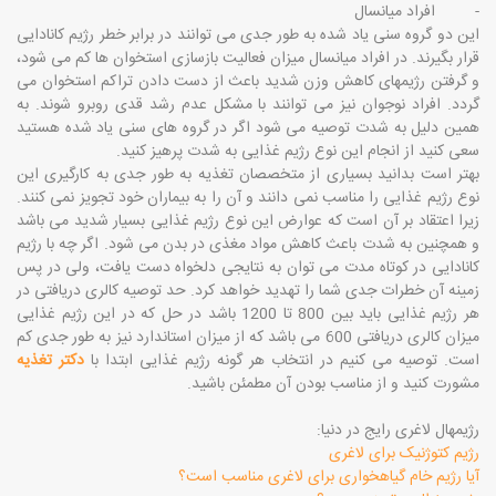
- افراد میانسال
این دو گروه سنی یاد شده به طور جدی می توانند در برابر خطر رژیم کانادایی
قرار بگیرند. در افراد میانسال میزان فعالیت بازسازی استخوان ها کم می شود،
و گرفتن رژیمهای کاهش وزن شدید باعث از دست دادن تراکم استخوان می
گردد. افراد نوجوان نیز می توانند با مشکل عدم رشد قدی روبرو شوند. به
همین دلیل به شدت توصیه می شود اگر در گروه های سنی یاد شده هستید
سعی کنید از انجام این نوع رژیم غذایی به شدت پرهیز کنید.
بهتر است بدانید بسیاری از متخصصان تغذیه به طور جدی به کارگیری این
نوع رژیم غذایی را مناسب نمی دانند و آن را به بیماران خود تجویز نمی کنند.
زیرا اعتقاد بر آن است که عوارض این نوع رژیم غذایی بسیار شدید می باشد
و همچنین به شدت باعث کاهش مواد مغذی در بدن می شود. اگر چه با رژیم
کانادایی در کوتاه مدت می توان به نتایجی دلخواه دست یافت، ولی در پس
زمینه آن خطرات جدی شما را تهدید خواهد کرد. حد توصیه کالری دریافتی در
هر رژیم غذایی باید بین 800 تا 1200 باشد در حل که در این رژیم غذایی
میزان کالری دریافتی 600 می باشد که از میزان استاندارد نیز به طور جدی کم
است. توصیه می کنیم در انتخاب هر گونه رژیم غذایی ابتدا با
دکتر تغذیه
مشورت کنید و از مناسب بودن آن مطمئن باشید.
رژیمهال لاغری رایج در دنیا:
رژیم کتوژنیک برای لاغری
آیا رژیم خام گیاهخواری برای لاغری مناسب است؟