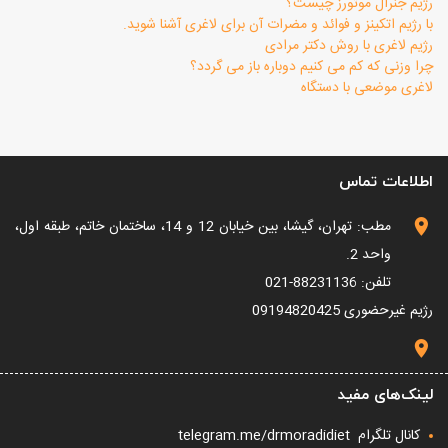
رژیم جنرال موتورز چیست؟
با رژیم اتکینز و فوائد و مضرات آن برای لاغری آشنا شوید.
رژیم لاغری با روش دکتر مرادی
چرا وزنی که کم می کنیم دوباره باز می گردد؟
لاغری موضعی با دستگاه
اطلاعات تماس
مطب: تهران، گیشا، بین خیابان 12 و 14، ساختمان خاتم، طبقه اول،
واحد 2.
تلفن: 88231136-021
رژیم غیرحضوری
09194820425
لینک‌های مفید
کانال تلگرام
telegram.me/drmoradidiet