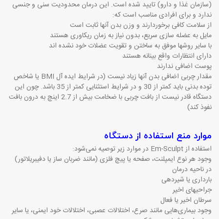
(سازمان غذا و دارو) تایید شده است. این درمان محدودیت سنی و جنسی
ندارد و برای افرادی مناسب است که:
از سلامت کافی برخوردارند و وزن بدن آنها ثابت است
مایل به عضله سازی سریع، بدون نیاز به زمان ریکاوری هستند
با سایر روشها موفق به ساختن و تقویت عضلات خود نشده اند
دارای انتظارات واقع بینانه هستند
پوست اضافی ندارند
مقدار چربی اضافی بدن آنها زیاد نیست (در شرایط ایده آل
BMI
یا شاخص
توده بدنی باید کمتر از 30 و در شرایط استثنایی کمتر از 35 باشد. چون این
دستگاه قادر نیست از بافت چربی با ضخامت بیش از 2.7 اینچ به درون بافت
نفوذ کند)
موارد منع استفاده از دستگاه
استفاده از
Em-Sculpt
در موارد زیر توصیه نمی‌شود:
وجود هر نوع ایمپلنت، صفحه یا پیچ فلزی (مانند ضربان ساز یا دفیبریلاتور)
در ناحیه درمان
بارداری یا شیردهی
جراحیهای اخیر
سرطان اخیر یا فعال
وجود بیماری‌هایی مانند صرع، اختلالات عصبی، اختلالات خود ایمنی، یا سایر