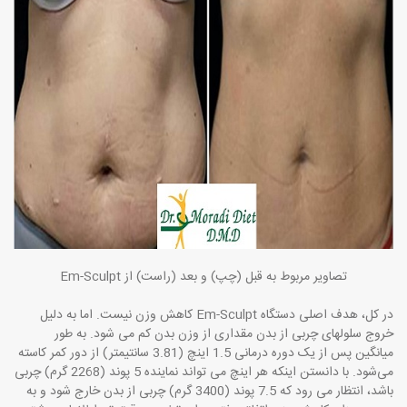
تصاویر مربوط به قبل (چپ) و بعد (راست) از
Em-Sculpt
در کل، هدف اصلی دستگاه
Em-Sculpt
کاهش وزن نیست. اما به دلیل
خروج سلولهای چربی از بدن مقداری از وزن بدن کم می شود. به طور
میانگین پس از یک دوره درمانی 1.5 اینچ (3.81 سانتیمتر) از دور کمر کاسته
می‌شود. با دانستن اینکه هر اینچ می تواند نماینده 5 پوند (2268 گرم) چربی
باشد، انتظار می رود که 7.5 پوند (3400 گرم) چربی از بدن خارج شود و به