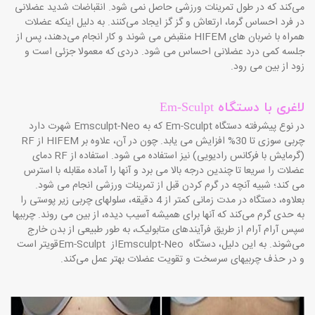
می‌کند که در طول تمرینات ورزشی حاصل نمی شود. انقباضات شدید عضلانی
در فرد احساس گرما، ارتعاش و گز گز ایجاد می‌کنند. به دلیل اینکه عضلات
همراه با ضربان های
HIFEM
منقبض می شوند و کار انجام می‌دهند، پس از
جلسه کمی درد عضلانی احساس می شود. دردی که معمولا جزئی است و
زود از بین می رود.
لاغری با دستگاه
Em-Sculpt
در نوع پیشرفته دستگاه
Em-Sculpt
که به
Emsculpt-Neo
شهرت دارد
چربی سوزی تا 30% افزایش می یابد. چون در آن، علاوه بر
HIFEM
از
RF
(گرمایش با فرکانس رادیویی) نیز استفاده می شود. استفاده از
RF
دمای
عضلات را سریعا تا چندین درجه بالا می برد و آنها را آماده مقابله با استرس
می کند؛ شبیه آنچه در گرم کردن قبل از تمرینات ورزشی انجام می شود.
بعلاوه، دستگاه در مدت زمانی کمتر از 4 دقیقه، سلولهای چربی زیر پوستی را
به حدی گرم می‌کند که آنها برای همیشه آسیب دیده، از بین می روند. چربیها
سپس آرام آرام از طریق فرآیندهای متابولیک، به طور طبیعی از بدن خارج
می‌شوند. به این دلیل، دستگاه
Emsculpt-Neo
از
Em-Sculpt
قویتر است
و در حذف چربیهای سرسخت و تقویت عضلات بهتر عمل می‌کند.