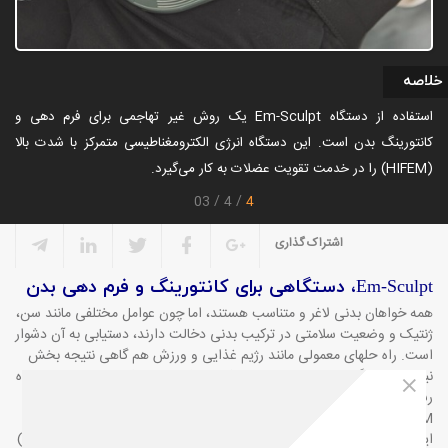
خلاصه
استفاده از دستگاه Em-Sculpt یک روش غیر تهاجمی برای فرم دهی و
کانتورینگ بدن است. این دستگاه انرژی الکترومغناطیسی متمرکز با شدت بالا
(HIFEM) را در خدمت تقویت عضلات به کار می‌گیرد.
4
03
4
اشتراک گذاری
Em-Sculpt
، دستگاهی برای کانتورینگ
و فرم دهی بدن
همه خواهان بدنی لاغر و متناسب هستند، اما چون عوامل مختلفی مانند سن،
ژنتیک و وضعیت سلامتی در ترکیب بدنی دخالت دارند، دستیابی به آن دشوار
است. راه حلهای معمولی مانند رژیم غذایی و ورزش هم گاهی نتیجه بخش
نیستند. دستگاه
Em-Sculpt
برای کمک به رفع این مشکل طراحی شده تا راه
رسیدن به اندام ایده آل را هموارتر کند.
Em-Sculpt
با استفاده از فناوری
HIFEM
به افزایش حجم و فرم دهی عضلات کمک می کند. در نسل جدید
این دستگاه با نام
Emsculpt-Neo
فناوری
RF
(گرمایش با فرکانس رادیویی)