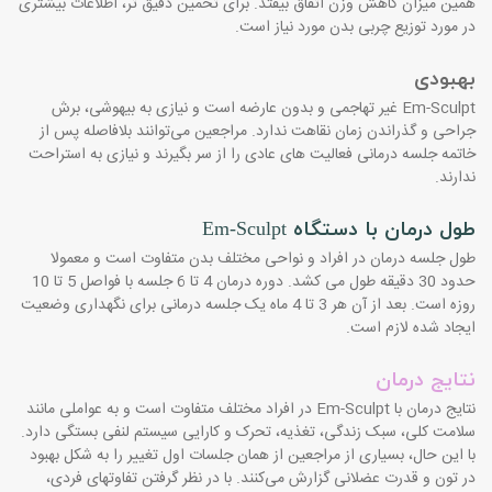
همین میزان کاهش وزن اتفاق بیفتد. برای تخمین دقیق تر، اطلاعات بیشتری
در مورد توزیع چربی بدن مورد نیاز است.
بهبودی
Em-Sculpt
غیر تهاجمی و بدون عارضه است و نیازی به بیهوشی، برش
جراحی و گذراندن زمان نقاهت ندارد. مراجعین می‌توانند بلافاصله پس از
خاتمه جلسه درمانی فعالیت های عادی را از سر بگیرند و نیازی به استراحت
ندارند.
طول درمان
با دستگاه
Em-Sculpt
طول جلسه درمان در افراد و نواحی مختلف بدن متفاوت است و معمولا
حدود 30 دقیقه طول می کشد. دوره درمان 4 تا 6 جلسه با فواصل 5 تا 10
روزه است. بعد از آن هر 3 تا 4 ماه یک جلسه درمانی برای نگهداری وضعیت
ایجاد شده لازم است.
نتایج درمان
نتایج درمان با
Em-Sculpt
در افراد مختلف متفاوت است و به عواملی مانند
سلامت کلی، سبک زندگی، تغذیه، تحرک و کارایی سیستم لنفی بستگی دارد.
با این حال، بسیاری از مراجعین از همان جلسات اول تغییر را به شکل بهبود
در تون و قدرت عضلانی گزارش می‌کنند. با در نظر گرفتن تفاوتهای فردی،