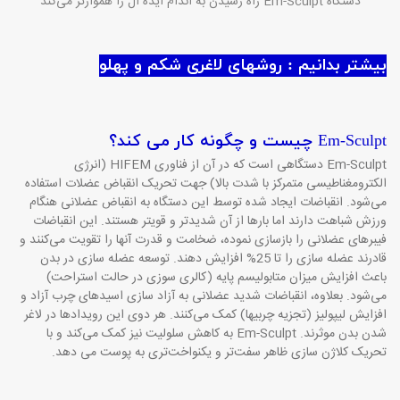
دستگاه
Em-Sculpt
راه رسیدن به اندام ایده آل را هموارتر می‌کند
بیشتر بدانیم : روشهای لاغری شکم و پهلو
Em-Sculpt
چیست و چگونه کار می کند؟
Em-Sculpt
دستگاهی است که در آن از فناوری
HIFEM
(انرژی
الکترومغناطیسی متمرکز با شدت بالا) جهت تحریک انقباض عضلات استفاده
می‌شود. انقباضات ایجاد شده توسط این دستگاه به انقباض عضلانی هنگام
ورزش شباهت دارند اما بارها از آن شدیدتر و قویتر هستند. این انقباضات
فیبرهای عضلانی را بازسازی نموده، ضخامت و قدرت آنها را تقویت می‌کنند و
قادرند عضله سازی را تا 25% افزایش دهند. توسعه عضله سازی در بدن
باعث افزایش میزان متابولیسم پایه (کالری سوزی در حالت استراحت)
می‌شود. بعلاوه، انقباضات شدید عضلانی به آزاد سازی اسیدهای چرب آزاد و
افزایش لیپولیز (تجزیه چربیها) کمک می‌کنند. هر دوی این رویدادها در لاغر
شدن بدن موثرند.
Em-Sculpt
به کاهش سلولیت نیز کمک می‌کند و با
تحریک کلاژن سازی ظاهر سفت‌تر و یکنواخت
تری به پوست می دهد.