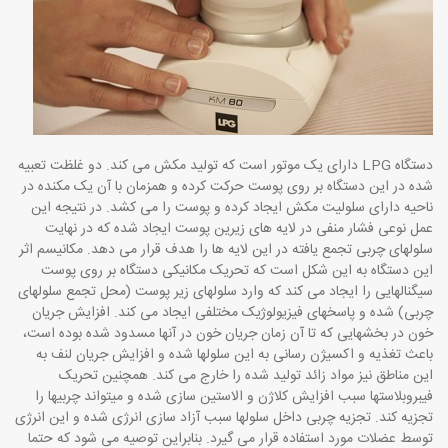
دستگاه LPG دارای یک موتور است که تولید مکش می­ کند. دو غلظت تعبیه
شده در این دستگاه بر روی پوست حرکت کرده و همزمان با آن یک مکنده در
ناحیه دارای سلولیت مکش ایجاد کرده و پوست را می­ کشد. در نتیجه این
عمل نوعی فشار منفی در لایه های زیرین پوست ایجاد شده که در نهایت
سلولهای چربی تجمع یافته در این لایه ها را هدف قرار می­ دهد. مکانیسم اثر
این دستگاه به این شکل است که تحریک مکانیکی دستگاه بر روی پوست
سیگنالهایی را ایجاد می­ کند که وارد سلولهای زیر پوست (محل تجمع سلولهای
چربی) شده و پاسخهای فیزیولوژیک مختلفی ایجاد می­ کند. افزایش جریان
خون در بخشهایی که تا آن زمان جریان خون در آنها مسدود شده بوده است،
باعث تغذیه و اکسیژن رسانی به این سلولها شده و افزایش جریان لنف به
این مناطق نیز مواد زائد تولید شده را خارج می ­کند. همچنین تحریک
فیبروبلاستها سبب افزایش کلاژن و الاستین سازی شده و می­تواند چربیها را
تجزیه کند. تجزیه چربی داخل سلولها سبب آزاد سازی انرژی شده و این انرژی
توسط عضلات مورد استفاده قرار می­ گیرد. بنابراین توصیه می ­شود که حتما