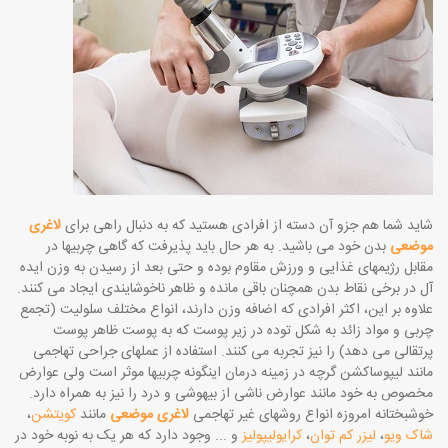
شاید شما هم جزو آن دسته از افرادی هستید که به دنبال راهی برای
لاغری
موضعی
بدن خود می­ باشید. به هر حال باید پذیرفت که گاهی چربیها در
مقابل رژیمهای غذایی و ورزش مقاوم بوده و حتی بعد از رسیدن به وزن ایده
آل در برخی نقاط بدن همچنان باقی مانده و ظاهر ناخوشایندی ایجاد می­ کنند.
علاوه بر این، اکثر افرادی که اضافه وزن دارند، انواع مختلف سلولیت (تجمع
چربی و مواد زائد به شکل توده در زیر پوست که به پوست ظاهر پوست
پرتقالی می دهد) را نیز تجربه می­ کنند. استفاده از عملهای جراحی تهاجمی
مانند لیپوساکشن گرچه در زمینه درمان اینگونه چربیها موثر است ولی عوارض
مخصوص به خود مانند عوارض ناشی از بیهوشی و درد را نیز به همراه دارد.
خوشبختانه امروزه انواع روشهای غیر تهاجمی
لاغری موضعی
مانند
کویتشن
،
شاک ویو
،
لیزر کم توان
،
کرایولیپولیز
و ... وجود دارد که هر یک به نوبه خود در