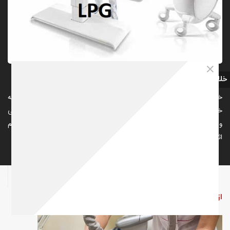
خلاصه
خوشبختانه امروزه انواع روشهای لاغری موضعی وجود دارد که هر یک به نوبه
خود در این زمینه موثر هستند. در حال حاضر روش LPG یک روش غیر تهاجمی
و یکی از پرکاربردترین روشهای لاغری موضعی و درمان سلولیت است. مکانیسم
اثر این دستگاه ...
11
99
4
اشتراک گذاری
از روش
لاغری موضعی
با دستگاه LPG چه می­دانید؟